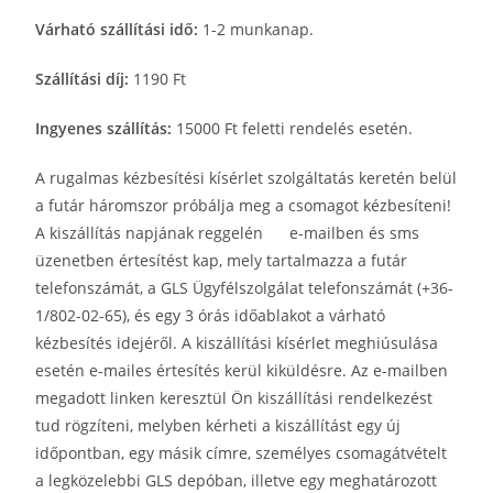
Várható szállítási idő:
1-2 munkanap.
Szállítási díj:
1190 Ft
Ingyenes szállítás:
15000 Ft feletti rendelés esetén.
A rugalmas kézbesítési kísérlet szolgáltatás keretén belül
a futár háromszor próbálja meg a csomagot kézbesíteni!
A kiszállítás napjának reggelén e-mailben és sms
üzenetben értesítést kap, mely tartalmazza a futár
telefonszámát, a GLS Ügyfélszolgálat telefonszámát (+36-
1/802-02-65), és egy 3 órás időablakot a várható
kézbesítés idejéről. A kiszállítási kísérlet meghiúsulása
esetén e-mailes értesítés kerül kiküldésre. Az e-mailben
megadott linken keresztül Ön kiszállítási rendelkezést
tud rögzíteni, melyben kérheti a kiszállítást egy új
időpontban, egy másik címre, személyes csomagátvételt
a legközelebbi GLS depóban, illetve egy meghatározott