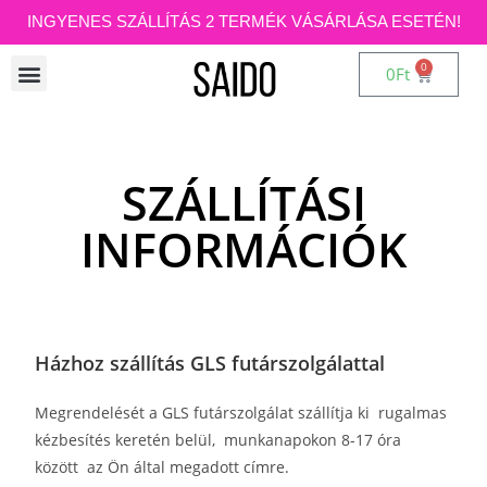
INGYENES SZÁLLÍTÁS 2 TERMÉK VÁSÁRLÁSA ESETÉN!
0
0
Ft
SZÁLLÍTÁSI
INFORMÁCIÓK
Házhoz szállítás GLS futárszolgálattal
Megrendelését a GLS futárszolgálat szállítja ki rugalmas
kézbesítés keretén belül, munkanapokon 8-17 óra
között az Ön által megadott címre.